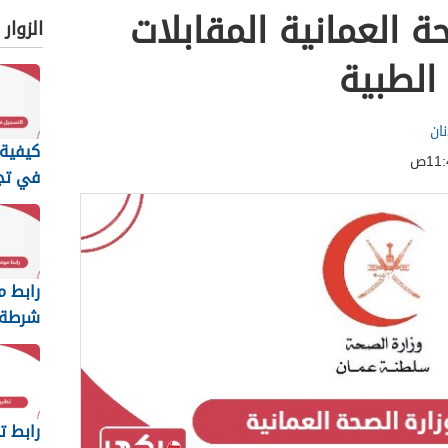
ة العمانية المقابلات
الزوار
الطبية
ان
كيفية 
في تج
عمان ا
2026
رابط م
شرطة 
السلطا
رابط ت