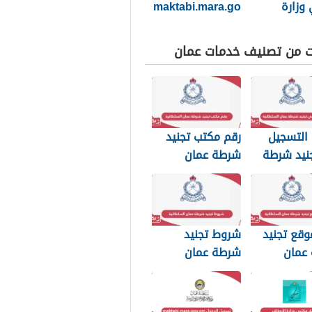
وزارة
maktabi.mara.go
ف
v.om تسجيل
الدخول
ت من تصنيف خدمات عمان
التسجيل
رقم مكتب تجنيد
نيد شرطة
شرطة عمان
لسلطانية
السلطانية
وقع تجنيد
شروط تجنيد
عمان
شرطة عمان
نية
السلطانية 2026