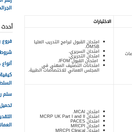
رقم ال
الجرائم
في سل
الاختبارات
2026
أحدث ا
فروع ب
امتحان القبول لبرامج التدريب العليا
OMSB.
امتحان السريري.
شروط 
صات
امتحان التحريري.
امتحان القبول IFOM.
أنواع حس
امتحانات التصنيف المهني في
المجلس العماني للاختصاصات الطبية.
كيفية
السلطاني
سلم رو
تحميل 
امتحان MCAI.
التقدي
امتحان MCRP UK Part I and II
امتحان PACES
العماني 
امتحان MRCPI
امتحان MRCPI Clinical