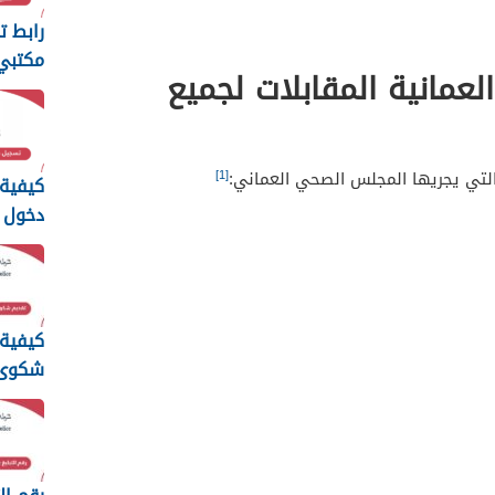
رابط ت
مكتبي 
لعمانية المقابلات لجميع
الأوقا
[1]
 التي يجريها المجلس الصحي العماني:
كيفية
دخول م
الأوق
عمان
كيفية
شكوى ا
الالكت
سلطنة