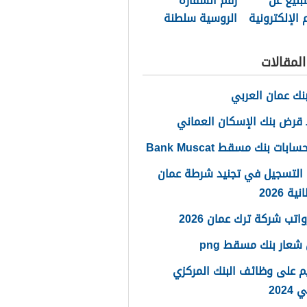
تبليغ عن
رقم السفارة
 الإلكترونية
الروسية سلطنة
طنة عمان
عمان الموحد
لمقالات
نك عمان العربي
قرض بنك الإسكان العماني
ابات بنك مسقط Bank Muscat
 التسجيل في تجنيد شرطة عمان
ة 2026
اتب شركة ترك عمان 2026
شعار بنك مسقط png
م على وظائف البنك المركزي
2024