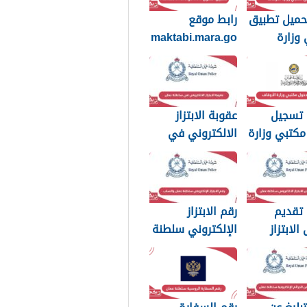
حميل تطبيق
رابط موقع
وزارة
maktabi.mara.go
ف
v.om تسجيل
الدخول
 تسجيل
عقوبة الابتزاز
كتبي وزارة
الالكتروني في
اف سلطنة
سلطنة عمان
بالصور والرسائل
 تقديم
رقم الابتزاز
لابتزاز
الإلكتروني سلطنة
روني في
عمان واتساب
 عمان