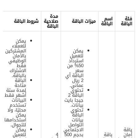
مدة
فئة
اسم
ميزات الباقة
صلاحية
شروط الباقة
الباقة
الباقة
الباقة
يمكن
للعملاء
يمكن
المشتركين
للعميل
بالأمان
استرداد
الوظيفي
50% من
فقط
سعر
الاشتراك
الباقة أي
بالباقة.
2 ريال
الباقة
عماني.
متاحة
تحتوي
لمدة ستة
الباقة 2
أشهر فقط
جيجا بايت
البيانات
بيانات.
تستخدم
تحتوي
محليًا، ولا
الباقة
يمكن
بيانات
استخدامها
التواصل
للتجوال.
باقة
الاجتماعي
يمكن
أمان
باقة
بحجم 500
4
للعميل