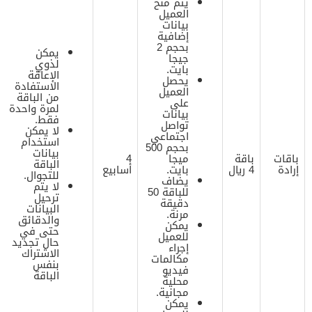
يتم منح
العميل
بيانات
إضافية
بحجم 2
يمكن
جيجا
لذوي
بايت.
الإعاقة
يحصل
الاستفادة
العميل
من الباقة
على
لمرة واحدة
بيانات
فقط.
تواصل
لا يمكن
اجتماعي
استخدام
بحجم 500
بيانات
باقات
باقة
ميجا
4
الباقة
إرادة
4 ريال
بايت.
أسابيع
للتجوال.
يضاف
لا يتم
للباقة 50
ترحيل
دقيقة
البيانات
مرنة.
والدقائق
يمكن
حتى في
للعميل
حال تجديد
إجراء
الاشتراك
مكالمات
بنفس
فيديو
الباقة
محلية
مجانية.
يمكن