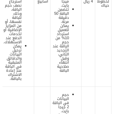
لخطوط
4 ريال
ميجا
أسابيع
استرجاع
حياك
بايت.
نصف حجم
تتضمن
الباقة،
الباقة 50
وذلك
دقيقة
للباقة
مرنة.
نفسها، أو
يمكن
من المزايا
للعميل
الإضافية أو
استرداد
لخدمات
10% من
الدفع عند
حجم
الاستهلاك.
الباقة عند
يمكن
التجديد
ترحيل
الثاني،
البيانات
وقبل
والدقائق
انتهاء
المتبقية
صلاحية
في الباقة
الباقة
عند إعادة
الاشتراك
بالباقة.
حجم
البيانات
في الباقة
2 جيجا
بايت.