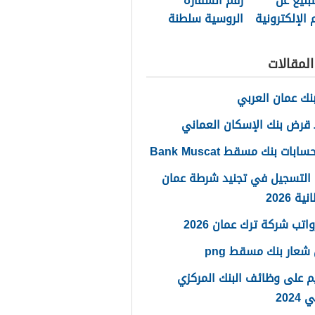
تبليغ عن
رقم السفارة
 الإلكترونية
الروسية سلطنة
طنة عمان
عمان الموحد
لمقالات
نك عمان العربي
قرض بنك الإسكان العماني
ابات بنك مسقط Bank Muscat
 التسجيل في تجنيد شرطة عمان
ة 2026
اتب شركة ترك عمان 2026
شعار بنك مسقط png
م على وظائف البنك المركزي
2024