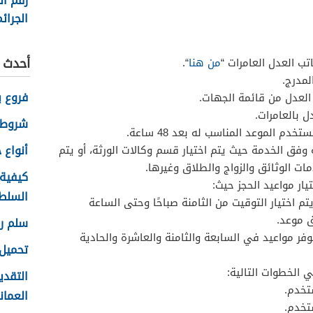
رقم ال
الجرائم
في سل
2026
أحدث ا
تب العدل العامرات “
من هنا
“.
لمدرج.
فروع ب
العدل من قائمة الجهات.
ل بالعامرات.
شروط 
خدم الموعد المناسب له بعد 48 ساعة.
أنواع حس
فق الخدمة حيث يتم اختيار قسم وكالات الورثة، أو يتم
مات الوثائق والزواج والطلاق وغيرها.
كيفية
يار مواعيد الحجز حيث:
السلطاني
يتم اختيار التوقيت من الثامنة صباحًا وحتى الساعة
سلم رو
توفر مواعيد في السابعة والثامنة والعاشرة والحادية
تحميل 
ي الخطوات التالية:
التقدي
تخدم.
العماني 
تخدم.