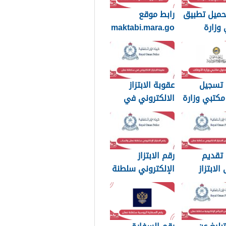
حميل تطبيق
رابط موقع
وزارة
maktabi.mara.go
ف
v.om تسجيل
الدخول
 تسجيل
عقوبة الابتزاز
كتبي وزارة
الالكتروني في
اف سلطنة
سلطنة عمان
بالصور والرسائل
 تقديم
رقم الابتزاز
لابتزاز
الإلكتروني سلطنة
روني في
عمان واتساب
 عمان