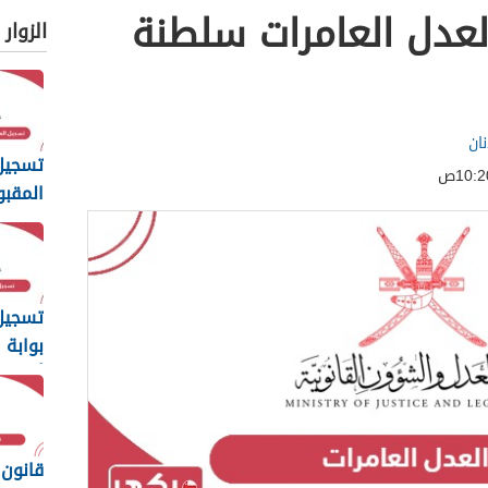
لعدل العامرات سلطنة
الزوار
ان
تسجيل
المقبو
بوابة 
سلطنة
تسجيل
بوابة 
أون لاين 
قانون 