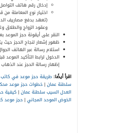
إدخال رقم هاتف التواصل
اختيار نوع المعاملة من ق
(تعهد بدفع مصاريف الدرا
وعقود الزواج والطلاق وغي
النقر على أيقونة حجز الموعد بع
ظهور إشعار لنجاح الحجز حيث يت
استلام رسالة عبر الهاتف الجوال
الدخول لرابط التأكيد الموعد قبل
إظهار رسالة الحجز عند الذهاب 
اقرأ أيضًا:
طريقة حجز موعد في كاتب ا
سلطنة عمان
|
خطوات حجز موعد محكمة
العدل السيب سلطنة عمان
|
كيفية حج
الخوض الموحد المجاني
|
حجز موعد كا