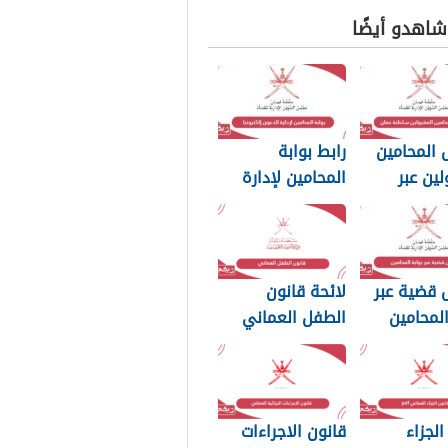
 شاهدو أيضًا
 المحامين
رابط بوابة
لين عبر
المحامين لإدارة
المحامين
الدعوى إلكترونيا
 عمان
 قضية عبر
لائحة قانون
المحامين
الطفل العماني
2026
2026
الجزاء
قانون الاجراءات