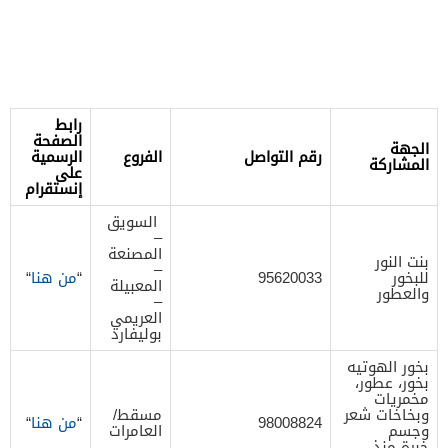
رابط
الصفحة
الجهة
رقم التواصل
الفروع
الرسمية
المشاركة
على
إنستقرام
السويق
–
المصنعة
بنت النور
–
للبخور
95620033
“
من هنا
“
المعبيلة
والعطور
–
العريمي
بوليفارد
بخور الهوتيه
بخور، عطور،
مخمريات
وبخاخات شعر
مسقط/
98008824
“
من هنا
“
وجسم
العامرات
خبرة منذ