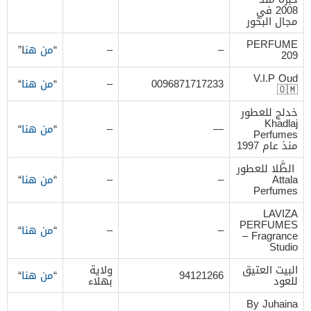
2008 في
مجال البخور
PERFUME
–
–
“
من هن
ا”
209
‏V.I.P Oud
0096871717233
–
“
من هنا
“
🇴🇲
خدلج للعطور
Khadlaj
—
–
“
من هنا
“
Perfumes
منذ عام 1997
الطَّلا للعطور
Attala
–
–
“
من هنا
“
Perfumes
LAVIZA
PERFUMES
–
–
“
من هنا
“
– Fragrance
Studio
البيت العتيق
ولاية
94121266
“
من هنا
“
للعود
بهلاء
By Juhaina