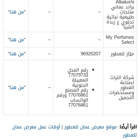
Albalushi
براند عماني
منتجات
–
–
“
من هنا
“
طبيعية نباتية
تحتوي ع زبدة
الشيا
My Perfumes
–
–
“
من هنا
“
Select
ميّاز للعطور
96920207
–
“
من هنا
“
رقم المحل
77079733
شركة التراث
المعبيلة
لصناعة
الجنوبية
العطور
–
“
من هنا
“
رقم المصنع
ومستحضرات
77076861 ورقم
التجميل
الواتساب
77076861
اقرأ أيضًا
:
موقع معرض عمان للعطور
|
أوقات عمل معرض عمان
للعطور