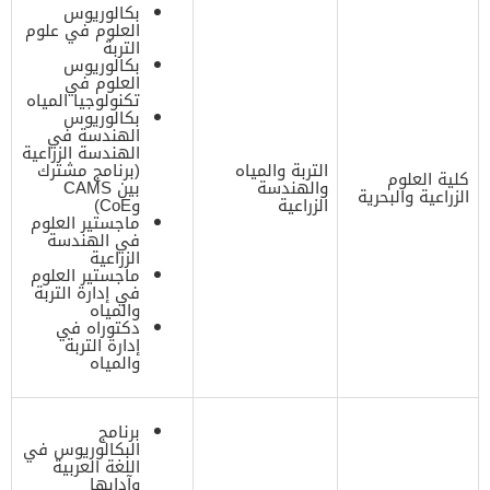
بكالوريوس
العلوم في علوم
التربة
بكالوريوس
العلوم في
تكنولوجيا المياه
بكالوريوس
الهندسة في
الهندسة الزراعية
التربة والمياه
(برنامج مشترك
كلية العلوم
والهندسة
بين CAMS
الزراعية والبحرية
الزراعية
وCoE)
ماجستير العلوم
في الهندسة
الزراعية
ماجستير العلوم
في إدارة التربة
والمياه
دكتوراه في
إدارة التربة
والمياه
برنامج
البكالوريوس في
اللغة العربية
وآدابها