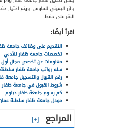
يمكن تحميل شعار جامعة ظفار png مباشرة “
بالزر اليميني للماوس، ويتم اختيار ح
النقر على حفظ.
اقرأ أيضًا:
التقديم على وظائف جامعة ظفار 24
تخصصات جامعة ظفار للأدبي
معلومات عن تخصص مجال أول 
سلم رواتب جامعة ظفار سلطنة 
رقم القبول والتسجيل جامعة ظف
شروط القبول في جامعة ظفار
كم رسوم جامعة ظفار دبلوم
مودل جامعة ظفار سلطنة عمان
المراجع