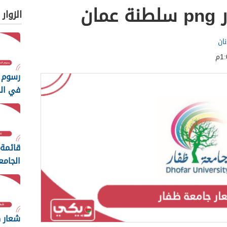
ان
الزوار
ان
رسوم 
في ال
الالما
2024
قائمة
الجامع
مسقط 26
شعار ك