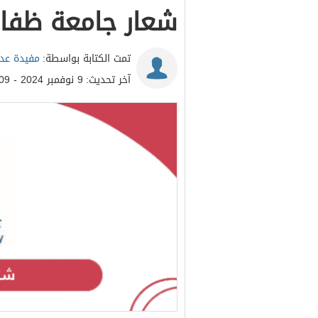
شعار جامعة ظفار png سلطنة عم
تمت الكتابة بواسطة:
مفيدة عدن
آخر تحديث:
9 نوفمبر 2024 - 1:09م