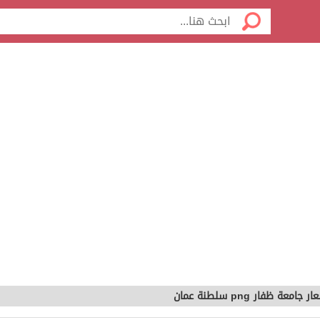
ر جامعة ظفار png سلطنة عمان