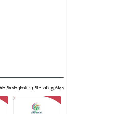
مواضيع ذات صلة بـ : شعار جامعة ظفار png سلطنة ع