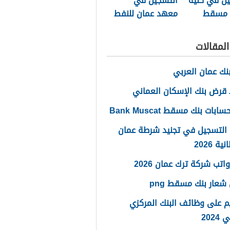
يل في كلية
التسجيل في
ج مسقط
معهد عمان للنفط
والغاز
لمقالات
نك عمان العربي
قرض بنك الإسكان العماني
ابات بنك مسقط Bank Muscat
 التسجيل في تجنيد شرطة عمان
ة 2026
اتب شركة ترك عمان 2026
شعار بنك مسقط png
م على وظائف البنك المركزي
2024