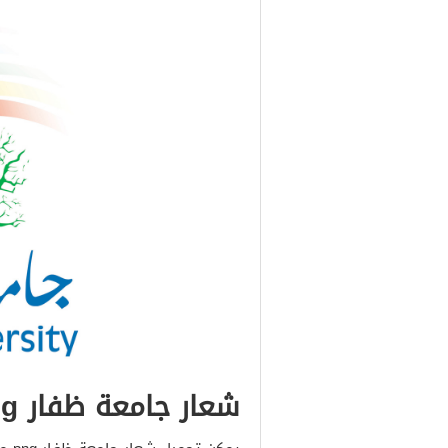
شعار جامعة ظفار png سلطنة عمان