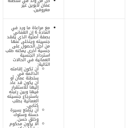
كل من ولد في سلطنة
عمان لأبوين غير
معروفين.
مع مراعاة ما ورد في
المادة 6 إن العماني
بصفة أصلية الذي يفقد
جنسيته ويتخلى عنها
من أجل الحصول على
جنسية أخرى يمكنه طلب
استرداد الجنسية
العمانية في الحالات
التالية:
أن تكون إقامته
الدائمة في
سلطنة عمان أو
أن يكون قد عاد
إليها للاستقرار
فيها وبين رغبته
باسترجاع جنسيته
العمانية بطلب
كتابي.
أن يتمتع بسيرة
حسنة وسلوك
وخلق حسن.
ألا يكون محكوم