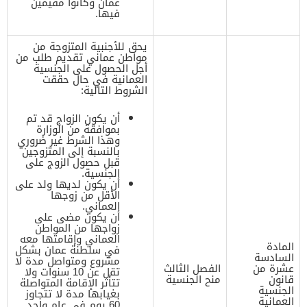
عمان وكانوا مقيمين
فيها.
يحق للأجنبية المتزوجة من
مواطن عماني تقديم طلب من
أجل الحصول على الجنسية
العمانية في حال حققت
الشروط التالية:
أن يكون الزواج قد تم
بموافقة من الوزارة
وهذا الشرط غير ضروري
بالنسبة إلى المتزوجين
قبل حصول الزوج على
الجنسية.
أن يكون لديها ولد على
الأقل من زوجها
العماني.
أن يكون مضى على
زواجها من المواطن
العماني وإقامتها معه
المادة
في سلطنة عمان بشكل
السادسة
مشروع ومتواصل مدة لا
عشرة من
الفصل الثالث
تقل عن 10 سنوات ولا
قانون
منح الجنسية
تتأثر الإقامة المتواصلة
الجنسية
بغيابها مدة لا تتجاوز
العمانية
60 يوم في عام واحد.