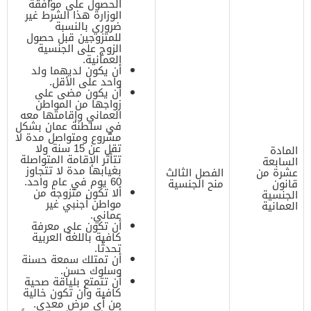
الحصول على موافقة
الوزارة هذا الشرط غير
ضروري بالنسبة
للمتزوجين قبل حصول
الزوج على الجنسية
العمانية.
أن يكون لديهما ولد
واحد على الأقل.
أن يكون مضى على
زواجها من المواطن
العماني وإقامتها معه
في سلطنة عمان بشكل
مشروع ومتواصل مدة لا
تقل عن 15 سنة ولا
المادة
تتأثر الإقامة المتواصلة
السابعة
بغيابها مدة لا تتجاوز
عشرة من
الفصل الثالث
60 يوم في عام واحد.
قانون
منح الجنسية
ألا تكون متزوجة من
الجنسية
مواطن أجنبي غير
العمانية
عماني.
أن تكون على معرفة
كافية باللغة العربية
تحدثًا.
أن تمتلك سمعة حسنة
وسلوك حسن.
أن تتمتع بلياقة صحية
كافية وأن تكون خالية
من أي مرض معدي.