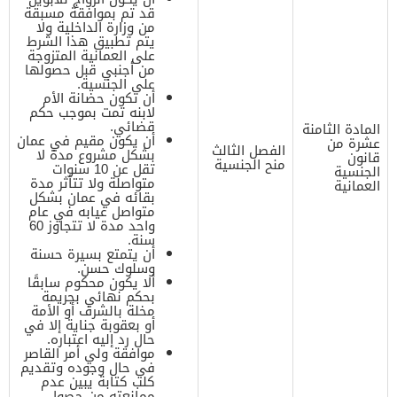
قد تم بموافقة مسبقة
من وزارة الداخلية ولا
يتم تطبيق هذا الشرط
على العمانية المتزوجة
من أجنبي قبل حصولها
على الجنسية.
أن تكون حضانة الأم
لابنه تمت بموجب حكم
قضائي.
المادة الثامنة
أن يكون مقيم في عمان
عشرة من
الفصل الثالث
بشكل مشروع مدة لا
قانون
منح الجنسية
تقل عن 10 سنوات
الجنسية
متواصلة ولا تتأثر مدة
العمانية
بقائه في عمان بشكل
متواصل غيابه في عام
واحد مدة لا تتجاوز 60
سنة.
أن يتمتع بسيرة حسنة
وسلوك حسن.
ألا يكون محكوم سابقًا
بحكم نهائي بجريمة
مخلة بالشرف أو الأمة
أو بعقوبة جناية إلا في
حال رد إليه اعتباره.
موافقة ولي أمر القاصر
في حال وجوده وتقديم
كلب كتابة يبين عدم
ممانعته من حصول