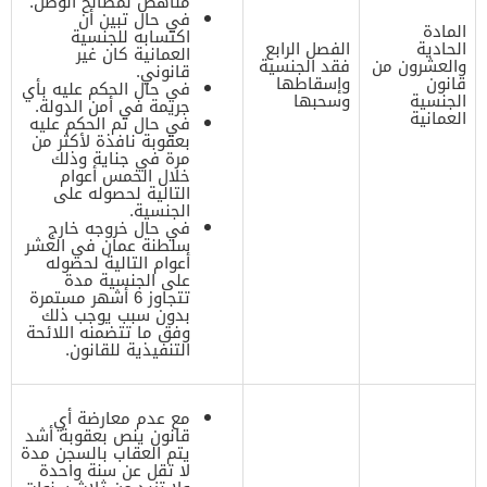
مناهض لمصالح الوطن.
في حال تبين أن
المادة
اكتسابه للجنسية
الحادية
الفصل الرابع
العمانية كان غير
والعشرون من
فقد الجنسية
قانوني.
قانون
وإسقاطها
في حال الحكم عليه بأي
الجنسية
وسحبها
جريمة في أمن الدولة.
العمانية
في حال تم الحكم عليه
بعقوبة نافذة لأكثر من
مرة في جناية وذلك
خلال الخمس أعوام
التالية لحصوله على
الجنسية.
في حال خروجه خارج
سلطنة عمان في العشر
أعوام التالية لحصوله
على الجنسية مدة
تتجاوز 6 أشهر مستمرة
بدون سبب يوجب ذلك
وفق ما تتضمنه اللائحة
التنفيذية للقانون.
مع عدم معارضة أي
قانون ينص بعقوبة أشد
يتم العقاب بالسجن مدة
لا تقل عن سنة واحدة