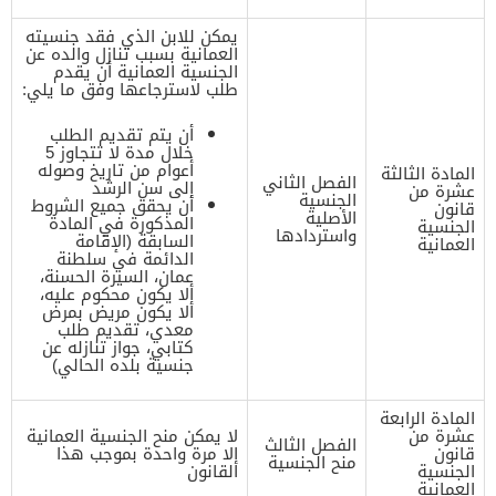
يمكن للابن الذي فقد جنسيته
العمانية بسبب تنازل والده عن
الجنسية العمانية أن يقدم
طلب لاسترجاعها وفق ما يلي:
أن يتم تقديم الطلب
خلال مدة لا تتجاوز 5
أعوام من تاريخ وصوله
المادة الثالثة
الفصل الثاني
إلى سن الرشد
عشرة من
الجنسية
أن يحقق جميع الشروط
قانون
الأصلية
المذكورة في المادة
الجنسية
واستردادها
السابقة (الإقامة
العمانية
الدائمة في سلطنة
عمان، السيرة الحسنة،
ألا يكون محكوم عليه،
ألا يكون مريض بمرض
معدي، تقديم طلب
كتابي، جواز تنازله عن
جنسية بلده الحالي)
المادة الرابعة
عشرة من
لا يمكن منح الجنسية العمانية
الفصل الثالث
قانون
إلا مرة واحدة بموجب هذا
منح الجنسية
الجنسية
القانون
العمانية