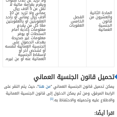
ولا تزيد عن ثلاث سنوات
ويغرم بغرامة مالية لا
تقل عن 5 آلاف ريال
المادة الثانية
عماني ولا تزيد عن 10
والعشرون من
الفصل
آلاف ريال عماني أو بأحد
قانون
الخامس
العقوبتين أو بالعقوبتين
الجنسية
العقوبات
معًا كل من يقدم
العمانية
معلومات كاذبة أمام
السلطات أو يوفر
معلومات غير صحيحة
بهدف الحصول على
الجنسية العمانية لنفسه
أو لشخص آخر أو
لإسقاط الجنسية
العمانية عنه أو عن غيره.
تحميل قانون الجنسية العماني
يمكن تحميل قانون الجنسية العماني “
من هنا
“، حيث يتم النقر على
الرابط المرفق، ومن ثم يمكن الدخول إلى قانون الجنسية العمانية
[1]
والاطلاع عليه وتحميله والاحتفاظ به.
اقرأ أيضًا: