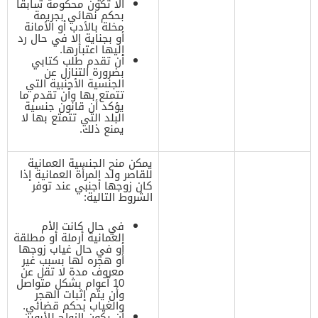
ألا تكون محكومة سابقًا
بحكم نهائي بجريمة
مخلة بالأدب أو الأمانة
أو بجناية إلا في حال رد
إليها اعتبارها.
أن تقدم طلب كتابي
بضرورة التنازل عن
الجنسية الأجنبية التي
تتمتع بها وأن تقدم ما
يؤكد أن قانون جنسية
البلد التي تتمتع بها لا
يمنع ذلك.
يمكن منح الجنسية العمانية
للقاصر ولد المرأة العمانية إذا
كان زوجها أجنبي عند توفر
الشروط التالية:
في حال كانت الأم
العمانية أرملة أو مطلقة
أو في حال غياب زوجها
أو هجره لها بسبب غير
معروف مدة لا تقل عن
10 أعوام بشكل متواصل
وأن يتم إثبات الهجر
والغياب بحكم قضائي.
أن يكون الزواج للأبوين