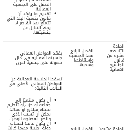
الطفل على الجنسية
العمانية.
تقديم ما يؤكد أن
قانون جنسية البلد التي
تتمتع بها القاصر لا
يمنع التنازل عن
جنسيتها.
المادة
التاسعة
الفصل الرابع
يفقد المواطن العماني
عشرة من
فقد الجنسية
جنسيته العمانية في حال
قانون
وإسقاطها
حصوله على جنسية أخرى
الجنسية
وسحبها
العمانية
تسقط الجنسية العمانية عن
المواطن العماني الأصلي في
الحالات التالية:
أن يكون منتميًا إلى
جماعة أو حزب أو تنظيم
تمتلك مبادئ أو عقائد
يمكن أن تسبب الأذى
والضرر لمصلحة الوطن.
أن يكون عاملًا لحساب
دولة أجنبية مهما كانت
المادة عشرون
الفصل الرابع