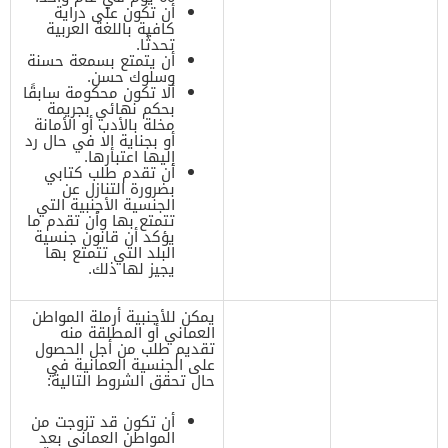
أن تكون على دراية
كافية باللغة العربية
تحدثًا.
أن يتمتع بسمعة حسنة
وسلوك حسن.
ألا تكون محكومة سابقًا
بحكم نهائي بجريمة
مخلة بالأدب أو الأمانة
أو بجناية إلا في حال رد
إليها اعتبارها.
أن تقدم طلب كتابي
بضرورة التنازل عن
الجنسية الأجنبية التي
تتمتع بها وأن تقدم ما
يؤكد أن قانون جنسية
البلد التي تتمتع بها
يجيز لها ذلك.
يمكن للأجنبية أرملة المواطن
العماني أو المطلقة منه
تقديم طلب من أجل الحصول
على الجنسية العمانية في
حال تحقق الشروط التالية:
أن تكون قد تزوجت من
المواطن العماني بعد