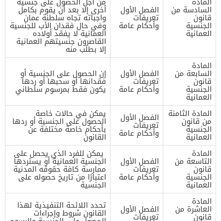
المادة
من أجل الحصول على جنسية
السادسة من
الفصل الأول
أخرى إلا بعد أن يقوم بكامل
قانون
تعريفات
واجباته تجاه سلطنة عمان
الجنسية
وأحكام عامة
وفي حال فقدان الأب للجنسية
العمانية
العمانية لا يفقد أولاده
القاصرون جنسيتهم العمانية
إلا بطلب منه
المادة
السابعة من
الفصل الأول
إن الحصول على الجنسية أو
قانون
تعريفات
فقدانها أو سحبها أو ردها
الجنسية
وأحكام عامة
يكون فقط بمرسوم سلطاني
العمانية
المادة الثامنة
يمكن في حالات خاصة
الفصل الأول
من قانون
الحصول على الجنسية أو ردها
تعريفات
الجنسية
بأحكام خاصة مختلفة عن
وأحكام عامة
العمانية
القانون
المادة
يمكن للفرد الذي يحصل على
التاسعة من
الفصل الأول
الجنسية العمانية أو يستردها
قانون
تعريفات
ممارسة كافة حقوقه المدنية
الجنسية
وأحكام عامة
اعتبارًا من تاريخ حصوله على
العمانية
الجنسية
المادة
تحدد اللائحة التنفيذية لهذا
العاشرة من
الفصل الأول
القانون شروط وإجراءات
قانون
تعريفات
الحصول على الجنسية والرسوم