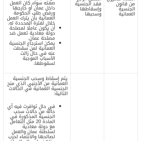
صفته سواء كان العمل
من قانون
فقد الجنسية
داخل عمان أو خارجها
الجنسية
وإسقاطها
ورفض طلب الحكومة
العمانية
وسحبها
العمانية بأن يترك العمل
خلال لفترة المحددة له.
أن يكون عاملًا لمصلحة
دولة معادية تعمل ضد
مصلحة عمان.
يمكن استرجاع الجنسية
العمانية لمن سقطت
عنه في حال زالت
الأسباب الموجبة
لسقوطها.
يتم إسقاط وسحب الجنسية
العمانية من الأجنبي الذي منح
الجنسية العمانية في الحالات
التالية:
في حال توافرت فيه أي
حالة من حالات سحب
الجنسية المذكورة في
المادة 20 مثل التعامل
مع دولة معادية
لسلطنة عمان والعمل
لصالحها والانتماء لحزب