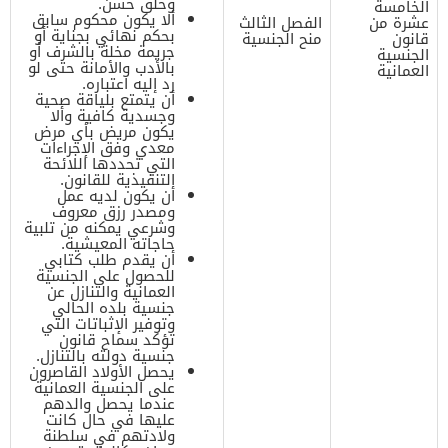
وخلق حسن.
الخامسة
ألا يكون محكوم سابق
عشرة من
الفصل الثالث
بحكم نهائي بجناية أو
قانون
منح الجنسية
جريمة مخلة بالشرف أو
الجنسية
بالأدب والأمانة حتى لو
العمانية
رد إليه اعتباره.
أن يتمتع بلياقة صحية
وجسدية كافية وألا
يكون مريض بأي مرض
معدي وفق الإجراءات
التي تحددها اللائحة
التنفيذية للقانون.
أن يكون لديه عمل
ومصدر رزق معروف
وشرعي يمكنه من تلبية
حاجاته المعيشية.
أن يقدم طلب كتابي
للحصول على الجنسية
العمانية والتنازل عن
جنسية بلده الحالي
وتوفير الإثباتات التي
تؤكد سماح قانون
جنسية دولته بالتنازل.
يحصل الأولاد القاصرون
على الجنسية العمانية
عندما يحصل والدهم
عليها في حال كانت
ولادتهم في سلطنة