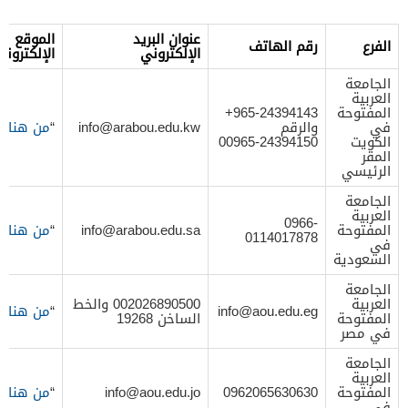
عنوان البريد
الموقع
الفرع
رقم الهاتف
الإلكتروني
الإلكتروني
الجامعة
العربية
المفتوحة
965-24394143+
في
والرقم
info@arabou.edu.kw
“
من هنا
“
الكويت
00965-24394150
المقر
الرئيسي
الجامعة
العربية
0966-
المفتوحة
info@arabou.edu.sa
“
من هنا
“
0114017878
في
السعودية
الجامعة
العربية
002026890500 والخط
info@aou.edu.eg
“
من هنا
“
المفتوحة
الساخن 19268
في مصر
الجامعة
العربية
المفتوحة
0962065630630
info@aou.edu.jo
“
من هنا
“
في