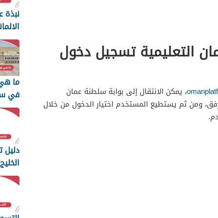
نبذة ع
الالما
مان التعليمية تسجيل دخول
ما هي
omanplat
، يمكن الانتقال إلى بوابة سلطنة عمان
في سل
لمرفق، ومن ثم يستطيع المستخدم اختيار الدخول من خلال
م.
دليل 
الخلي