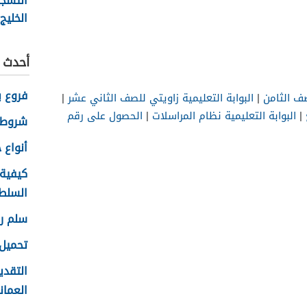
التسج
الخلي
أحدث ا
فروع ب
صف الثامن
|
البوابة التعليمية زاويتي للصف الثاني عشر
|
|
البوابة التعليمية نظام المراسلات
|
الحصول على رقم
شروط 
أنواع حس
كيفية
السلطاني
سلم رو
تحميل 
التقدي
العماني 