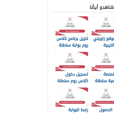
 شاهدو أيضًا
وقع زاويتي
تنزيل برنامج كلاس
لتربية
روم بوابة سلطنة
يم سلطنة
عمان التعليمية
لمنصة
تسجيل دخول
مية سلطنة
كلاس روم سلطنة
كلاس روم
عمان التعليمية
 الحصول
رابط البوابة