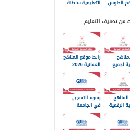
قم الجلوس
التعليمية سلطنة
وابة
عمان نظام
مية
المراسلات
ت من تصنيف التعليم
الإلكتروني
مناهج
رابط موقع المناهج
ية لجميع
العمانية 2026
202
المناهج
رسوم التسجيل
ية الرقمية
في الجامعة
الالمانية مسقط
2024