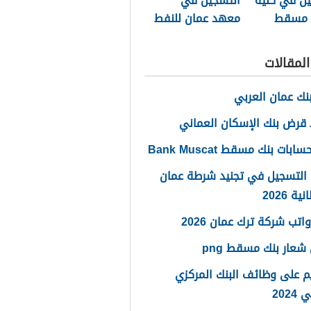
يل في كلية
التسجيل في
ج مسقط
معهد عمان للنفط
والغاز
لمقالات
نك عمان العربي
قرض بنك الإسكان العماني
ابات بنك مسقط Bank Muscat
 التسجيل في تجنيد شرطة عمان
ة 2026
اتب شركة ترك عمان 2026
شعار بنك مسقط png
م على وظائف البنك المركزي
2024