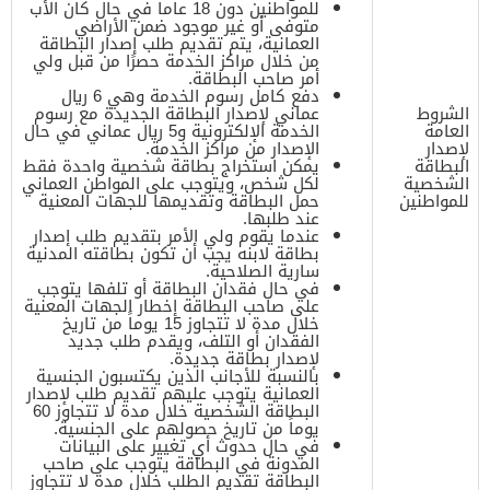
للمواطنين دون 18 عاماً في حال كان الأب
متوفى أو غير موجود ضمن الأراضي
العمانية، يتم تقديم طلب إصدار البطاقة
من خلال مراكز الخدمة حصرًا من قبل ولي
أمر صاحب البطاقة.
دفع كامل رسوم الخدمة وهي 6 ريال
الشروط
عماني لإصدار البطاقة الجديدة مع رسوم
العامة
الخدمة الإلكترونية و5 ريال عماني في حال
لإصدار
الإصدار من مراكز الخدمة.
البطاقة
يمكن استخراج بطاقة شخصية واحدة فقط
الشخصية
لكل شخص، ويتوجب على المواطن العماني
للمواطنين
حمل البطاقة وتقديمها للجهات المعنية
عند طلبها.
عندما يقوم ولي الأمر بتقديم طلب إصدار
بطاقة لابنه يجب أن تكون بطاقته المدنية
سارية الصلاحية.
في حال فقدان البطاقة أو تلفها يتوجب
على صاحب البطاقة إخطار الجهات المعنية
خلال مدة لا تتجاوز 15 يوماً من تاريخ
الفقدان أو التلف، ويقدم طلب جديد
لإصدار بطاقة جديدة.
بالنسبة للأجانب الذين يكتسبون الجنسية
العمانية يتوجب عليهم تقديم طلب لإصدار
البطاقة الشخصية خلال مدة لا تتجاوز 60
يوماً من تاريخ حصولهم على الجنسية.
في حال حدوث أي تغيير على البيانات
المدونة في البطاقة يتوجب على صاحب
البطاقة تقديم الطلب خلال مدة لا تتجاوز