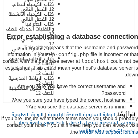
كتاب الكيمياء للطالب
12 الفصل الثاني
كتاب الكيمياء الأنشطة
12 الفصل الثاني
كتاب الجغرافيا
والتقنيات الحديثة للصف
12
Error establishing a database connection
كتاب هذا وطني للصف
12
This either means that the username and password
كتاب مسارك المهني
للصف 12
information in your
file is incorrect or that
wp-config.php
كتاب الأطلس المدرسي
contact with the database server at
could not be
localhost
للصف 12
established. This could mean your host’s database server is
كتاب العالم من حولي
للصف 12
down.
كتاب الرياضة المدرسية
للصف 12
Are you sure you have the correct username and
كتاب الفنون التشكيلية
password?
للصف 12
Are you sure you have typed the correct hostname?
Are you sure the database server is running?
اقرأ أيضًا:
البوابة التعليمية الصفحة الرئيسية
|
البوابة التعليمية
If you are unsure what these terms mean you should probably
صفحتي الشخصية تسجيل الدخول
|
رابط موقع جامعة ظفار
|
contact your host. If you still need help you can always visit
تخصصات جامعة ظفار للأدبي
.
the
WordPress support forums