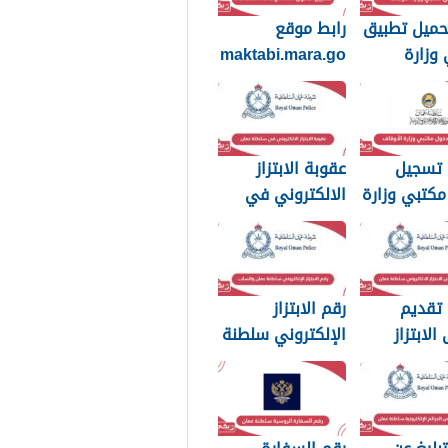
حميل تطبيق
رابط موقع
وزارة
maktabi.mara.go
ف
v.om تسجيل
الدخول
 تسجيل
عقوبة الابتزاز
كتبي وزارة
الالكتروني في
اف سلطنة
سلطنة عمان
بالصور والرسائل
 تقديم
رقم الابتزاز
لابتزاز
الإلكتروني سلطنة
روني في
عمان واتساب
 عمان