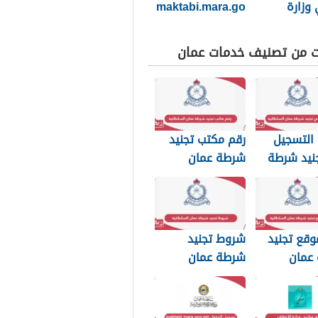
وزارة
maktabi.mara.go
ف
v.om تسجيل
الدخول
ت من تصنيف خدمات عمان
التسجيل
رقم مكتب تجنيد
نيد شرطة
شرطة عمان
لسلطانية
السلطانية
وقع تجنيد
شروط تجنيد
عمان
شرطة عمان
نية
السلطانية 2026