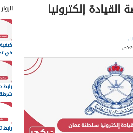
 القيادة إلكترونيا
الزوار
ان
كيفية 
في تج
عمان ا
2026
رابط م
شرطة 
السلطا
رابط ت