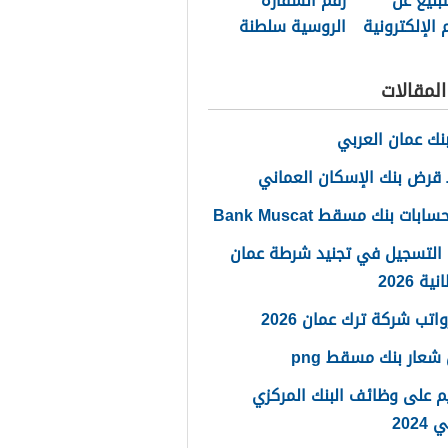
تبليغ عن
رقم السفارة
 الإلكترونية
الروسية سلطنة
طنة عمان
عمان الموحد
لمقالات
نك عمان العربي
قرض بنك الإسكان العماني
ابات بنك مسقط Bank Muscat
 التسجيل في تجنيد شرطة عمان
ة 2026
اتب شركة ترك عمان 2026
شعار بنك مسقط png
م على وظائف البنك المركزي
2024