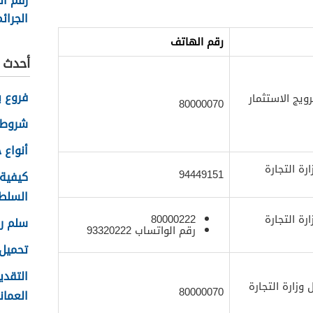
رقم ال
الجرائم
في سل
رقم الهاتف
2026
أحدث ا
فروع ب
ويج الاستثمار
80000070
شروط 
أنواع حس
ة التجارة
94449151
كيفية
السلطاني
ة التجارة
80000222
سلم رو
رقم الواتساب 93320222
تحميل 
التقدي
زارة التجارة
80000070
العماني 