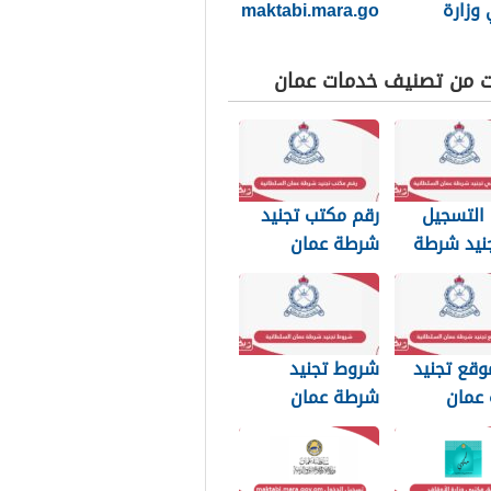
وزارة
maktabi.mara.go
ف
v.om تسجيل
الدخول
ت من تصنيف خدمات عمان
التسجيل
رقم مكتب تجنيد
نيد شرطة
شرطة عمان
لسلطانية
السلطانية
وقع تجنيد
شروط تجنيد
عمان
شرطة عمان
نية
السلطانية 2026