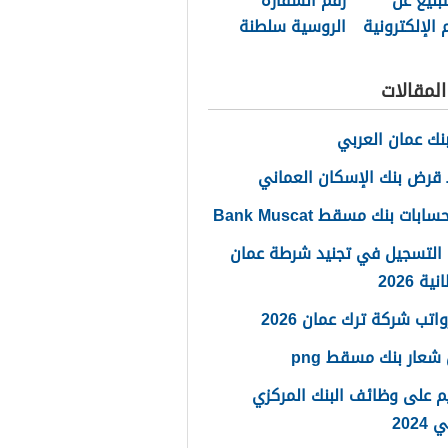
تبليغ عن
رقم السفارة
 الإلكترونية
الروسية سلطنة
طنة عمان
عمان الموحد
لمقالات
نك عمان العربي
قرض بنك الإسكان العماني
ابات بنك مسقط Bank Muscat
 التسجيل في تجنيد شرطة عمان
ة 2026
اتب شركة ترك عمان 2026
شعار بنك مسقط png
م على وظائف البنك المركزي
2024