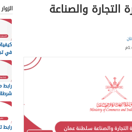
 التجارة والصناعة
الزوار
ان
كيفية 
في تج
عمان ا
2026
رابط م
شرطة 
السلطا
رابط ت