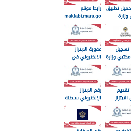
حميل تطبيق
رابط موقع
وزارة
maktabi.mara.go
ف
v.om تسجيل
الدخول
 تسجيل
عقوبة الابتزاز
كتبي وزارة
الالكتروني في
اف سلطنة
سلطنة عمان
بالصور والرسائل
 تقديم
رقم الابتزاز
لابتزاز
الإلكتروني سلطنة
روني في
عمان واتساب
 عمان