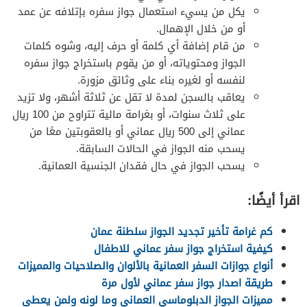
يكل من يسيء استعمال جواز سفره بإتلافه عن عمد
أو من خلال الإهمال.
من قام إضافة أي كلمة أو حرف إليه، وشوه كلمات
الجواز ومحتوياته، أو من يقوم باستخراج جواز سفره
لنفسه أو لغيره بناء على وثائق مزورة.
يعاقب بالسجن لمدة لا تقل عن ثلاثة أشهر، ولا تزيد
على ثلاث سنوات، أو بغرامة مالية تتراوح من 100 ريال
عماني إلى 500 ريال عماني أو بالعقوبتين معًا من
يسحب منه الجواز في الحالات السابقة.
يسحب الجواز في حال فقدان الجنسية العمانية.
اقرأ أيضًا:
كم غرامة تأخير تجديد الجواز سلطنة عمان
كيفية استخراج جواز سفر عماني للاطفال
أنواع جوازات السفر العمانية بالألوان والصلاحيات والمميزات
طريقة اصدار جواز سفر عماني لأول مرة
مميزات الجواز الدبلوماسي العماني وما لونه ولمن يعطى