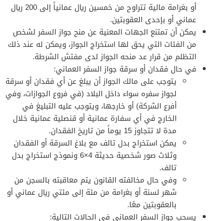
أو بغرامة مالية تتراوح من خمسين ريال عمانياً إلى 200 ريال
عماني أو بإحدى العقوبتين.
يمكن أن تمتنع الجهات المعنية عن منح جواز السفر لشخص
من الفئات التي يحق لها استخراج الجواز، ويمكن له عند ذلك
التظلم من قرار عد منحه الجواز لدى مفتش الشرطة.
في حال فقدان أو سرقة جواز السفر العماني:
يتوجب على مالك الجواز أن يبلغ عن أي فقدان أو سرقة
لجواز سفره سواء داخل البلاد (في فروع الجوازات، وفي
أفرع الشركة) أو خارجها، ويتوجب عليه التبليغ في
الخارج في أي سفارة عمانية أو قنصلية عمانية خلال
مدة لا تتجاوز 15 يوماً من تاريخ الفقدان.
يمكن استخراج بدل تالف مع بلاغ السرقة أو الفقدان
وثلاث صور شخصية حديثة 4×6 ونموذج استخراج بدل
تالف.
وفي حال مخالفته القانون يتم معاقبته بالسجن من
شهر لسنة أو بغرامة من مئة إلى مئتي ريال عماني أو
بالعقوبتين معًا.
يسحب جواز السفر العماني في الحالات التالية: