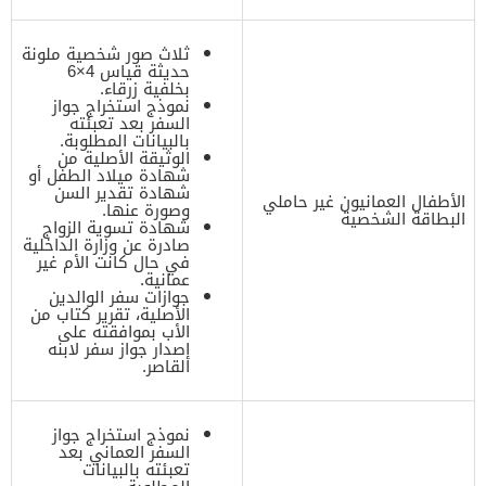
ثلاث صور شخصية ملونة
حديثة قياس 4×6
بخلفية زرقاء.
نموذج استخراج جواز
السفر بعد تعبئته
بالبيانات المطلوبة.
الوثيقة الأصلية من
شهادة ميلاد الطفل أو
شهادة تقدير السن
الأطفال العمانيون غير حاملي
وصورة عنها.
البطاقة الشخصية
شهادة تسوية الزواج
صادرة عن وزارة الداخلية
في حال كانت الأم غير
عمانية.
جوازات سفر الوالدين
الأصلية، تقرير كتاب من
الأب بموافقته على
إصدار جواز سفر لابنه
القاصر.
نموذج استخراج جواز
السفر العماني بعد
تعبئته بالبيانات